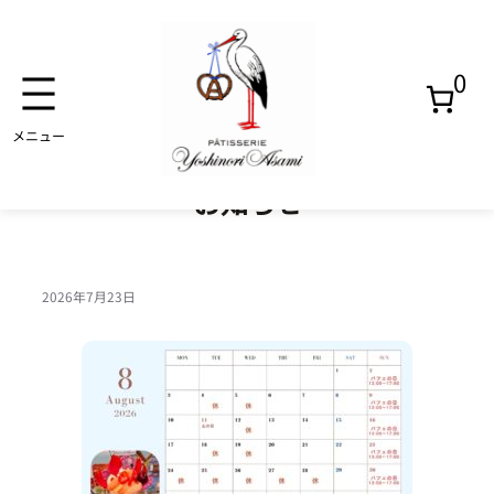
0
内
容
を
焼き
ス
お知らせ
菓子
キ
ッ
プ
アイ
2026年7月23日
ス
ゼリ
ー