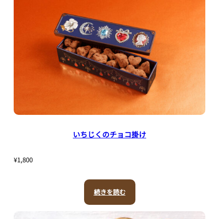
ショ
コラ
マカ
ロン
アー
いちじくのチョコ掛け
モン
¥
1,800
ド
続きを読む