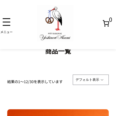
0
内
容
ホーム
/ 商品一覧
を
焼き
ス
菓子
商品一覧
キ
ッ
プ
アイ
ス
結果の1～12/30を表示しています
ゼリ
ー