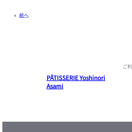
«
前へ
ご
PÂTISSERIE Yoshinori
Asami