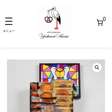
0
内
容
を
焼き
ス
菓子
キ
ッ
プ
アイ
ス
ゼリ
ー