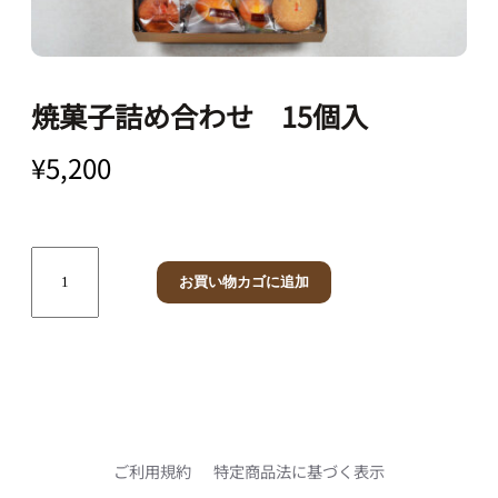
ショ
コラ
焼菓子詰め合わせ 15個入
¥
5,200
マカ
ロン
焼
お買い物カゴに追加
菓
アー
子
モン
詰
め
ド
合
わ
せ
ご利用規約
特定商品法に基づく表示