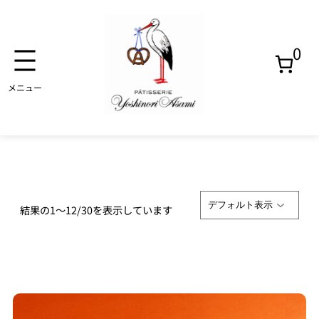
0
内
容
焼き
を
商品一覧
ス
菓子
キ
ッ
プ
アイ
結果の1～12/30を表示しています
ス
ゼリ
ー