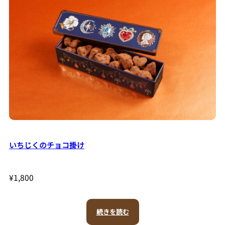
ショ
コラ
マカ
ロン
アー
いちじくのチョコ掛け
モン
ド
¥
1,800
続きを読む